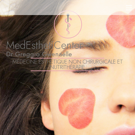
MedEsthetiCenter
Dr Greggio Gwenaëlle
MÉDECINE ESTHÉTIQUE NON CHIRURGICALE ET
NUTRITHÉRAPIE