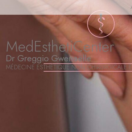
MedEsthetiCenter
Dr Greggio Gwenaëlle
MÉDECINE ESTHÉTIQUE NON CHIRURGICALE E