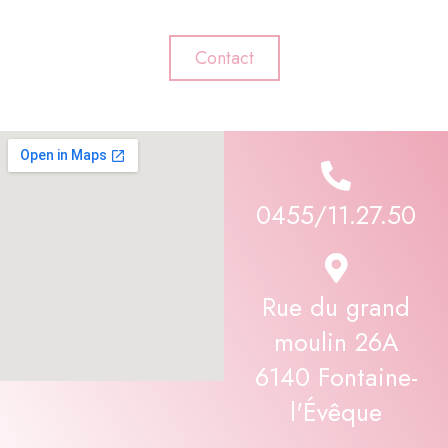
Contact
0455/11.27.50
Rue du grand
moulin 26A
6140 Fontaine-
l'Évêque