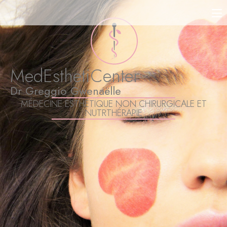
MedEsthetiCenter
Dr Greggio Gwenaëlle
MÉDECINE ESTHÉTIQUE NON CHIRURGICALE ET
NUTRTHÉRAPIE