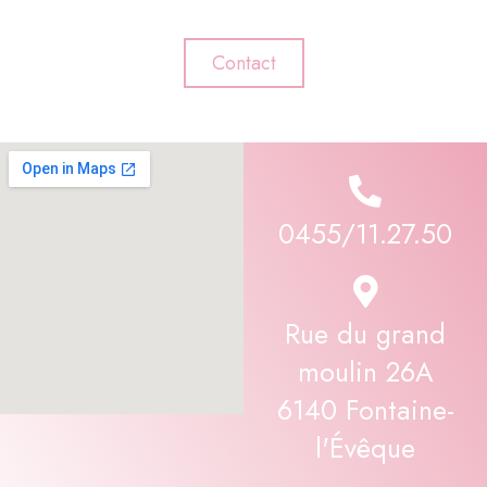
Contact
0455/11.27.50
Rue du grand
moulin 26A
6140 Fontaine-
l'Évêque