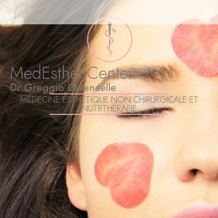
MedEsthetiCenter
Dr Greggio Gwenaëlle
MÉDECINE ESTHÉTIQUE NON CHIRURGICALE ET
NUTRTHÉRAPIE